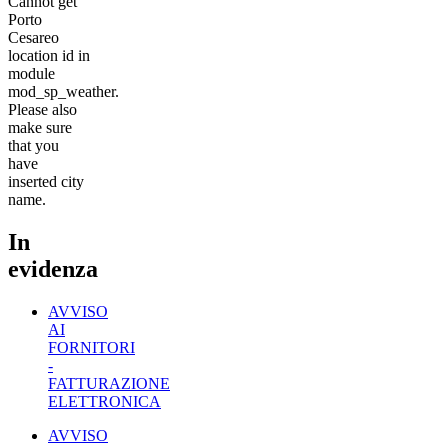
Cannot get
Porto
Cesareo
location id in
module
mod_sp_weather.
Please also
make sure
that you
have
inserted city
name.
In
evidenza
AVVISO
AI
FORNITORI
-
FATTURAZIONE
ELETTRONICA
AVVISO