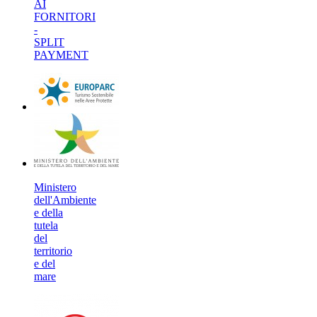
AI
FORNITORI
-
SPLIT
PAYMENT
Ministero
dell'Ambiente
e della
tutela
del
territorio
e del
mare