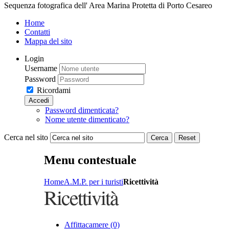
Sequenza fotografica dell' Area Marina Protetta di Porto Cesareo
Home
Contatti
Mappa del sito
Login
Username
Password
Ricordami
Accedi
Password dimenticata?
Nome utente dimenticato?
Cerca nel sito
Cerca
Reset
Menu contestuale
Home
A.M.P. per i turisti
Ricettività
Ricettività
Affittacamere (0)