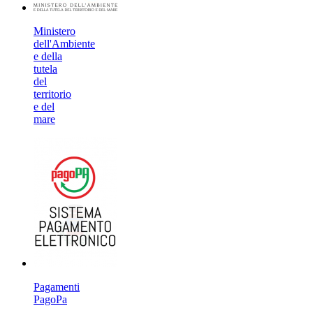
Ministero
dell'Ambiente
e della
tutela
del
territorio
e del
mare
Pagamenti
PagoPa