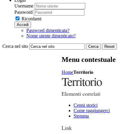
Login
Username
Password
Ricordami
Accedi
Password dimenticata?
Nome utente dimenticato?
Cerca nel sito
Cerca
Reset
Menu contestuale
Home
Territorio
Territorio
Elementi correlati
Cenni storici
Come raggiungerci
Stemma
Link