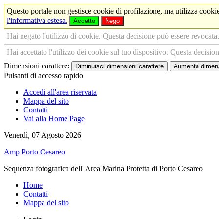
Questo portale non gestisce cookie di profilazione, ma utilizza cookie
l'informativa estesa.
Accetto
Nego
Hai negato l'utilizzo di cookie. Questa decisione può essere revocata.
Hai accettato l'utilizzo dei cookie sul tuo dispositivo. Questa decisio
Dimensioni carattere:
Diminuisci dimensioni carattere
Aumenta dimensi
Pulsanti di accesso rapido
Accedi all'area riservata
Mappa del sito
Contatti
Vai alla Home Page
Venerdì, 07 Agosto 2026
Amp Porto Cesareo
Sequenza fotografica dell' Area Marina Protetta di Porto Cesareo
Home
Contatti
Mappa del sito