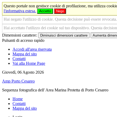
Questo portale non gestisce cookie di profilazione, ma utilizza cookie
l'informativa estesa.
Accetto
Nego
Hai negato l'utilizzo di cookie. Questa decisione può essere revocata.
Hai accettato l'utilizzo dei cookie sul tuo dispositivo. Questa decisio
Dimensioni carattere:
Diminuisci dimensioni carattere
Aumenta dimensi
Pulsanti di accesso rapido
Accedi all'area riservata
Mappa del sito
Contatti
Vai alla Home Page
Giovedì, 06 Agosto 2026
Amp Porto Cesareo
Sequenza fotografica dell' Area Marina Protetta di Porto Cesareo
Home
Contatti
Mappa del sito