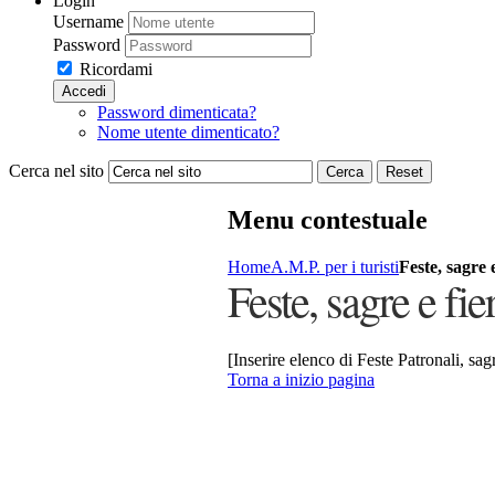
Login
Username
Password
Ricordami
Accedi
Password dimenticata?
Nome utente dimenticato?
Cerca nel sito
Cerca
Reset
Menu contestuale
Home
A.M.P. per i turisti
Feste, sagre e
Feste, sagre e fie
[Inserire elenco di Feste Patronali, sagr
Torna a inizio pagina