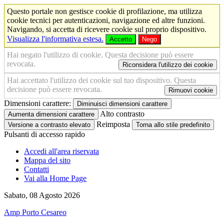
Questo portale non gestisce cookie di profilazione, ma utilizza
cookie tecnici per autenticazioni, navigazione ed altre funzioni.
Navigando, si accetta di ricevere cookie sul proprio dispositivo.
Visualizza l'informativa estesa.
Accetto
Nego
Hai negato l'utilizzo di cookie. Questa decisione può essere
revocata.
Riconsidera l'utilizzo dei cookie
Hai accettato l'utilizzo dei cookie sul tuo dispositivo. Questa
decisione può essere revocata.
Rimuovi cookie
Dimensioni carattere:
Diminuisci dimensioni carattere
Alto contrasto
Aumenta dimensioni carattere
Reimposta
Versione a contrasto elevato
Torna allo stile predefinito
Pulsanti di accesso rapido
Accedi all'area riservata
Mappa del sito
Contatti
Vai alla Home Page
Sabato, 08 Agosto 2026
Amp Porto Cesareo