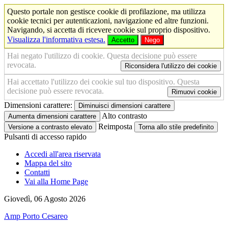
Questo portale non gestisce cookie di profilazione, ma utilizza
cookie tecnici per autenticazioni, navigazione ed altre funzioni.
Navigando, si accetta di ricevere cookie sul proprio dispositivo.
Visualizza l'informativa estesa.
Accetto
Nego
Hai negato l'utilizzo di cookie. Questa decisione può essere
revocata.
Riconsidera l'utilizzo dei cookie
Hai accettato l'utilizzo dei cookie sul tuo dispositivo. Questa
decisione può essere revocata.
Rimuovi cookie
Dimensioni carattere:
Diminuisci dimensioni carattere
Alto contrasto
Aumenta dimensioni carattere
Reimposta
Versione a contrasto elevato
Torna allo stile predefinito
Pulsanti di accesso rapido
Accedi all'area riservata
Mappa del sito
Contatti
Vai alla Home Page
Giovedì, 06 Agosto 2026
Amp Porto Cesareo