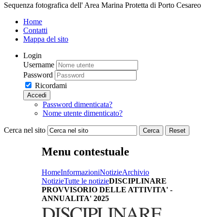
Sequenza fotografica dell' Area Marina Protetta di Porto Cesareo
Home
Contatti
Mappa del sito
Login
Username
Password
Ricordami
Accedi
Password dimenticata?
Nome utente dimenticato?
Cerca nel sito
Cerca
Reset
Menu contestuale
Home
Informazioni
Notizie
Archivio
Notizie
Tutte le notizie
DISCIPLINARE
PROVVISORIO DELLE ATTIVITA' -
ANNUALITA' 2025
DISCIPLINARE