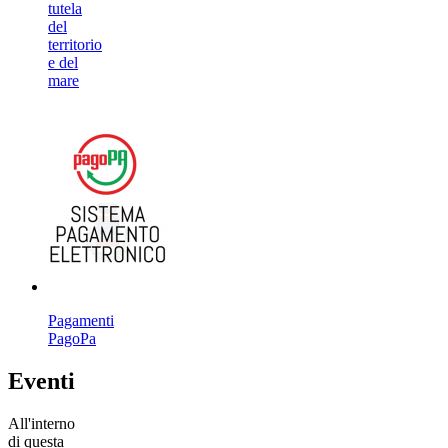
tutela
del
territorio
e del
mare
Pagamenti
PagoPa
Eventi
All'interno
di questa