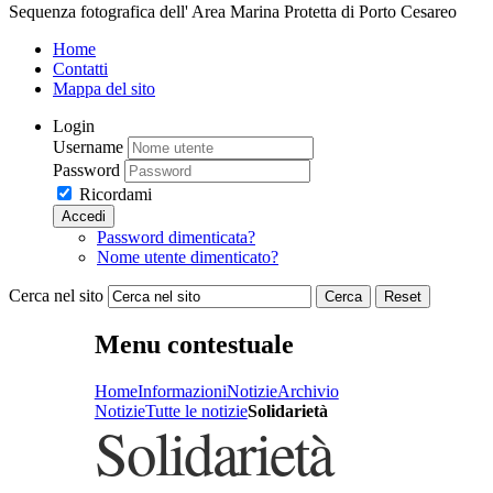
Sequenza fotografica dell' Area Marina Protetta di Porto Cesareo
Home
Contatti
Mappa del sito
Login
Username
Password
Ricordami
Accedi
Password dimenticata?
Nome utente dimenticato?
Cerca nel sito
Cerca
Reset
Menu contestuale
Home
Informazioni
Notizie
Archivio
Notizie
Tutte le notizie
Solidarietà
Solidarietà