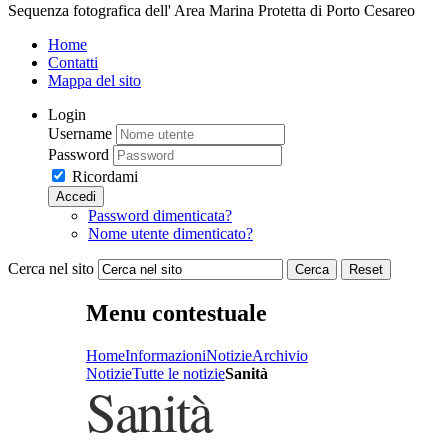
Sequenza fotografica dell' Area Marina Protetta di Porto Cesareo
Home
Contatti
Mappa del sito
Login
Username
Password
Ricordami
Accedi
Password dimenticata?
Nome utente dimenticato?
Cerca nel sito
Cerca
Reset
Menu contestuale
Home
Informazioni
Notizie
Archivio
Notizie
Tutte le notizie
Sanità
Sanità