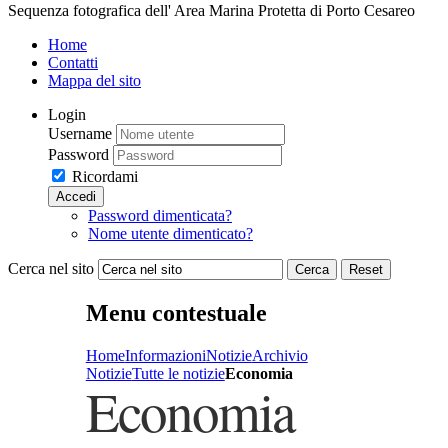
Sequenza fotografica dell' Area Marina Protetta di Porto Cesareo
Home
Contatti
Mappa del sito
Login
Username
Password
Ricordami
Accedi
Password dimenticata?
Nome utente dimenticato?
Cerca nel sito
Cerca
Reset
Menu contestuale
Home
Informazioni
Notizie
Archivio
Notizie
Tutte le notizie
Economia
Economia