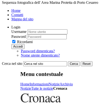
Sequenza fotografica dell' Area Marina Protetta di Porto Cesareo
Home
Contatti
Mappa del sito
Login
Username
Password
Ricordami
Accedi
Password dimenticata?
Nome utente dimenticato?
Cerca nel sito
Cerca
Reset
Menu contestuale
Home
Informazioni
Notizie
Archivio
Notizie
Tutte le notizie
Cronaca
Cronaca