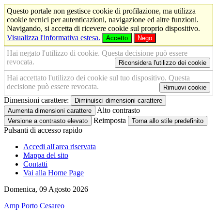
Questo portale non gestisce cookie di profilazione, ma utilizza
cookie tecnici per autenticazioni, navigazione ed altre funzioni.
Navigando, si accetta di ricevere cookie sul proprio dispositivo.
Visualizza l'informativa estesa.
Accetto
Nego
Hai negato l'utilizzo di cookie. Questa decisione può essere
revocata.
Riconsidera l'utilizzo dei cookie
Hai accettato l'utilizzo dei cookie sul tuo dispositivo. Questa
decisione può essere revocata.
Rimuovi cookie
Dimensioni carattere:
Diminuisci dimensioni carattere
Alto contrasto
Aumenta dimensioni carattere
Reimposta
Versione a contrasto elevato
Torna allo stile predefinito
Pulsanti di accesso rapido
Accedi all'area riservata
Mappa del sito
Contatti
Vai alla Home Page
Domenica, 09 Agosto 2026
Amp Porto Cesareo