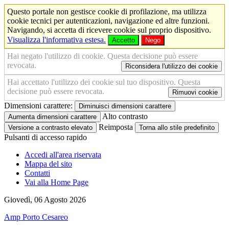
Questo portale non gestisce cookie di profilazione, ma utilizza
cookie tecnici per autenticazioni, navigazione ed altre funzioni.
Navigando, si accetta di ricevere cookie sul proprio dispositivo.
Visualizza l'informativa estesa.
Accetto
Nego
Hai negato l'utilizzo di cookie. Questa decisione può essere
revocata.
Riconsidera l'utilizzo dei cookie
Hai accettato l'utilizzo dei cookie sul tuo dispositivo. Questa
decisione può essere revocata.
Rimuovi cookie
Dimensioni carattere:
Diminuisci dimensioni carattere
Alto contrasto
Aumenta dimensioni carattere
Reimposta
Versione a contrasto elevato
Torna allo stile predefinito
Pulsanti di accesso rapido
Accedi all'area riservata
Mappa del sito
Contatti
Vai alla Home Page
Giovedì, 06 Agosto 2026
Amp Porto Cesareo