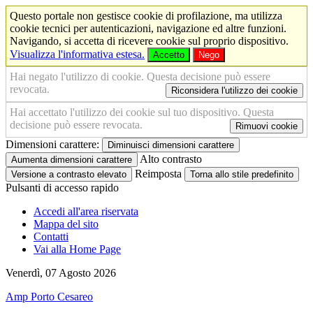
Questo portale non gestisce cookie di profilazione, ma utilizza
cookie tecnici per autenticazioni, navigazione ed altre funzioni.
Navigando, si accetta di ricevere cookie sul proprio dispositivo.
Visualizza l'informativa estesa.
Accetto
Nego
Hai negato l'utilizzo di cookie. Questa decisione può essere
revocata.
Riconsidera l'utilizzo dei cookie
Hai accettato l'utilizzo dei cookie sul tuo dispositivo. Questa
decisione può essere revocata.
Rimuovi cookie
Dimensioni carattere:
Diminuisci dimensioni carattere
Alto contrasto
Aumenta dimensioni carattere
Reimposta
Versione a contrasto elevato
Torna allo stile predefinito
Pulsanti di accesso rapido
Accedi all'area riservata
Mappa del sito
Contatti
Vai alla Home Page
Venerdì, 07 Agosto 2026
Amp Porto Cesareo