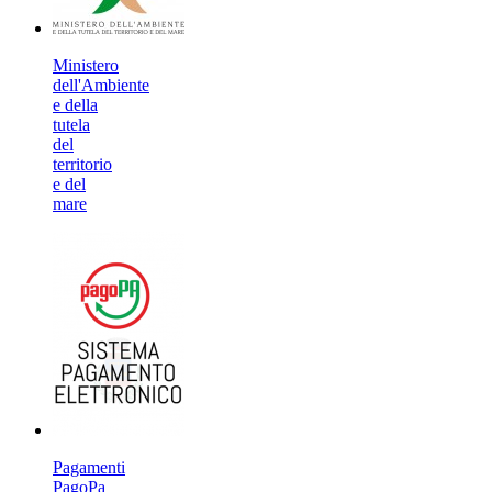
Ministero
dell'Ambiente
e della
tutela
del
territorio
e del
mare
Pagamenti
PagoPa