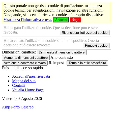
Questo portale non gestisce cookie di profilazione, ma utilizza
cookie tecnici per autenticazioni, navigazione ed altre funzioni.
Navigando, si accetta di ricevere cookie sul proprio dispositivo.
Visualizza l'informativa estesa.
Accetto
Nego
Hai negato l'utilizzo di cookie. Questa decisione può essere
revocata.
Riconsidera l'utilizzo dei cookie
Hai accettato l'utilizzo dei cookie sul tuo dispositivo. Questa
decisione può essere revocata.
Rimuovi cookie
Dimensioni carattere:
Diminuisci dimensioni carattere
Alto contrasto
Aumenta dimensioni carattere
Reimposta
Versione a contrasto elevato
Torna allo stile predefinito
Pulsanti di accesso rapido
Accedi all'area riservata
Mappa del sito
Contatti
Vai alla Home Page
Venerdì, 07 Agosto 2026
Amp Porto Cesareo