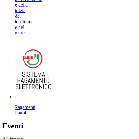
e della
tutela
del
territorio
e del
mare
Pagamenti
PagoPa
Eventi