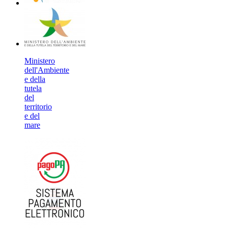
Ministero
dell'Ambiente
e della
tutela
del
territorio
e del
mare