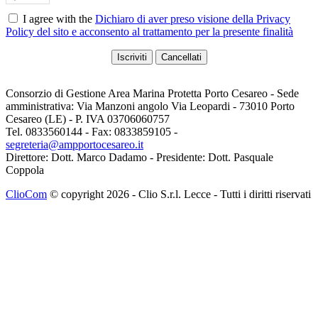
I agree with the
Dichiaro di aver preso visione della Privacy
Policy del sito e acconsento al trattamento per la presente finalità
Consorzio di Gestione Area Marina Protetta Porto Cesareo - Sede
amministrativa: Via Manzoni angolo Via Leopardi - 73010 Porto
Cesareo (LE) - P. IVA 03706060757
Tel. 0833560144 - Fax: 0833859105 -
segreteria@ampportocesareo.it
Direttore: Dott. Marco Dadamo - Presidente: Dott. Pasquale
Coppola
ClioCom
© copyright 2026 - Clio S.r.l. Lecce - Tutti i diritti riservati