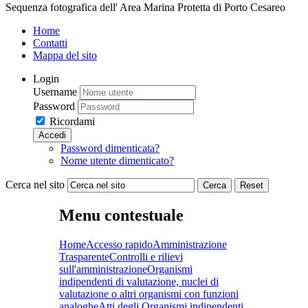
Sequenza fotografica dell' Area Marina Protetta di Porto Cesareo
Home
Contatti
Mappa del sito
Login
Username
Password
Ricordami
Accedi
Password dimenticata?
Nome utente dimenticato?
Cerca nel sito
Cerca
Reset
Menu contestuale
Home
Accesso rapido
Amministrazione
Trasparente
Controlli e rilievi
sull'amministrazione
Organismi
indipendenti di valutazione, nuclei di
valutazione o altri organismi con funzioni
analoghe
Atti degli Organismi indipendenti