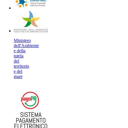
Ministero
dell'Ambiente
e della
tutela
del
territorio
e del
mare